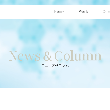
Home
Work
Com
ホーム
私達の仕事
会
News＆Column
ニュース&コラム