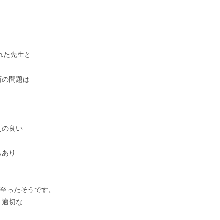
れた先生と
面の問題は
。
判の良い
もあり
。
に至ったそうです。
、適切な