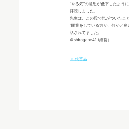
”やる気”の意思が低下したよう
拝聴しました。
先生は、この段で気がついたこ
”開業をしている方が、何かと良
話されてました。
＠shirogane41 (経営）
＜ 代替品