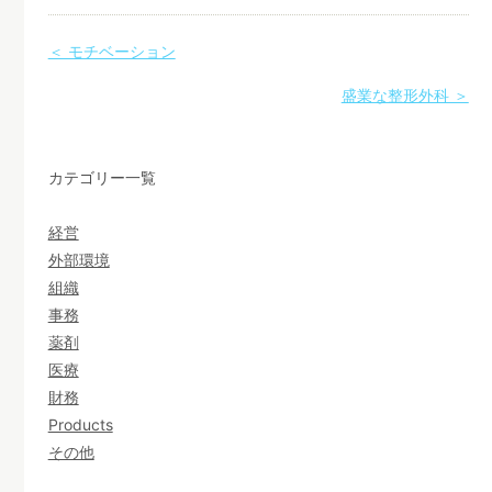
＜ モチベーション
盛業な整形外科 ＞
カテゴリー一覧
経営
外部環境
組織
事務
薬剤
医療
財務
Products
その他