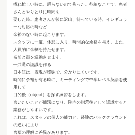
概ね忙しい時に、廻らないので焦った。些細なことで、患者
さんとやりとりに時間を
要した時。患者さんが後に沢山、待っている時。イレギュラ
ーな対応の時など
余裕のない時に起こります。
スタッフに一度、休憩に入り、時間的な余裕を与え、また、
人員的に余剰を持たせます。
名前と顔を連動させます。
―共通の認識を作る
日本語は、表現が曖昧で、分かりにくいです。
時間に余裕が有る時に、ミーティングで中学レベル英語を使
用して
目的後（object）を探す練習をします。
言いたいことが簡潔になり、院内の指示後として認識すると
業務がしやすいです。
これは、スタッフの個人の能力と、経験のバックグラウンド
の違いにより
言葉の理解に差異があります。