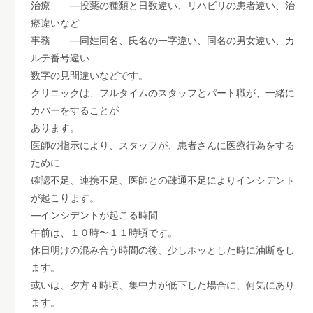
治療 ―投薬の種類と日数違い、リハビリの患者違い、治
療違いなど
事務 ―同姓同名、氏名の一字違い、同名の男女違い、カ
ルテ番号違い
数字の見間違いなどです。
クリニックは、フルタイムのスタッフとパート職が、一緒に
カバーをすることが
あります。
医師の指示により、スタッフが、患者さんに医療行為をする
ために
確認不足、連携不足、医師との疎通不足によりインシデント
が起こります。
―インシデントが起こる時間
午前は、１０時〜１１時頃です。
休日明けの混み合う時間の後、少しホッとした時に油断をし
ます。
或いは、夕方４時頃、集中力が低下した場合に、何気にあり
ます。