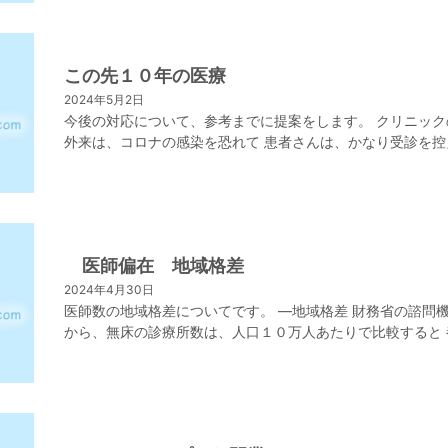
この先１０年の医療
2024年5月2日
今後の対応について、参考までに提案をします。 クリニック
外来は、コロナの感染を恐れて 患者さんは、かなり受診を控
ました。 減少した患者さんの来院の回復を待つより、 新た
り組みを行い この先、コロナと共に１０年に立 […]
医師偏在 地域格差
2024年4月30日
医師数の地域格差についてです。 ―地域格差 財務省の諮問
から、無床の診療所数は、人口１０万人あたりで比較すると 
内 １１２ヶ所 政令都市 ８４ヶ所 そ
他の地域 ６８ヶ所 […]