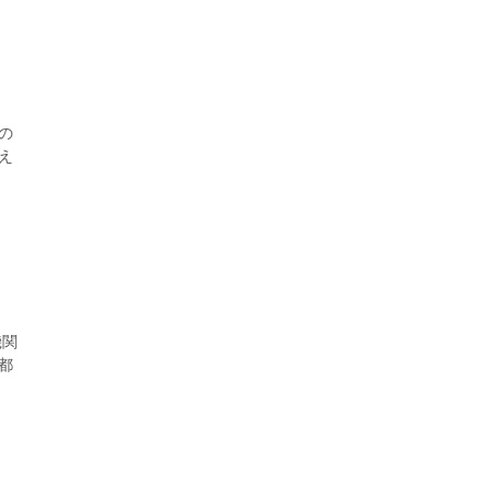
の
え
な取
機関
都
の