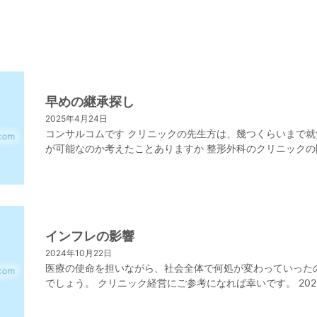
早めの継承探し
2025年4月24日
コンサルコムです クリニックの先生方は、幾つくらいまで就
が可能なのか考えたことありますか 整形外科のクリニックの
業をしている先生の平均年齢は、約６１歳です 一般企業は、
職にあたる年齢になります。 ―８割が５０代以上 […]
インフレの影響
2024年10月22日
医療の使命を担いながら、社会全体で何処が変わっていった
でしょう。 クリニック経営にご参考になれば幸いです。 202
１０/2２ ―外的要因 ロシアのウクライナ侵略により、エネ
ーの高騰と パンデミックにより、大幅な […]