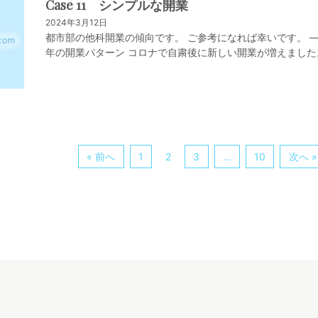
Case 11 シンプルな開業
2024年3月12日
都市部の他科開業の傾向です。 ご参考になれば幸いです。 
年の開業パターン コロナで自粛後に新しい開業が増えました
予約は、ネットで事前に予約をして 問診は、概ね予約時に症
を記入します。 受付は、対面で行い、保険証 […]
« 前へ
1
2
3
…
10
次へ »