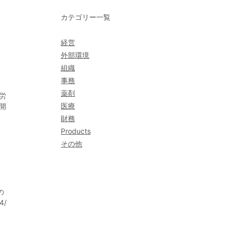
カテゴリー一覧
経営
外部環境
組織
事務
薬剤
労
医療
開
退
財務
Products
その他
の
4/
ルギ