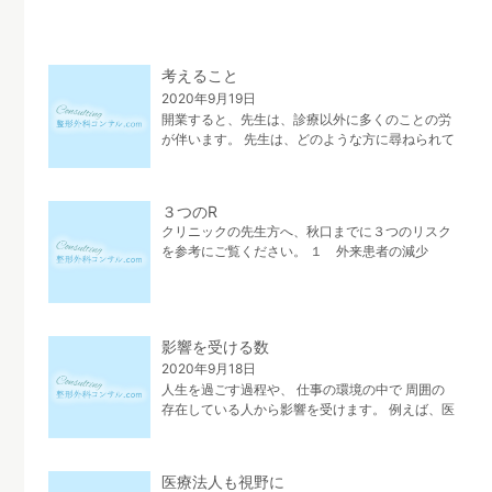
考えること
2020年9月19日
開業すると、先生は、診療以外に多くのことの労
が伴います。 先生は、どのような方に尋ねられて
いますか。 多くは、製薬会社の担当者からの情報
が多いと思います。 しかし、コロナの事象から、
アポイントや面談も減り 良質な情報を得 […]
３つのR
クリニックの先生方へ、秋口までに３つのリスク
を参考にご覧ください。 １ 外来患者の減少
２ 感染のリスク ３ 風評被害 １ 外来患者の
減少 風邪や軽い痛みの症状で、患者さんが感染を
するのを恐れて、 病院やクリニックへ行く […]
影響を受ける数
2020年9月18日
人生を過ごす過程や、 仕事の環境の中で 周囲の
存在している人から影響を受けます。 例えば、医
師なら専門医として、 あるべき姿の人と出会うこ
と。 人のために、医療から社会貢献を 目指した
いなど。 自分の進む指針と方向性が分 […]
医療法人も視野に