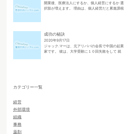
開業後、医療法人にするか、個人経営にするか 選
択肢が増えます。 理由は、個人経営だと累進課税
により、住民税も合わせると 最高税率は、５５%
になります。 一方で、法人にした場合、会社と個
人の所得や資産を分けます。 更に、課 […]
成功の秘訣
2020年9月17日
ジャック.マーは、元アリババの会長で中国の起業
家です。 彼は、大学受験に１０回失敗をして 就
職は３０回程、断わられました。 後に、インター
ネットに出会い起業しましたが、 ３０人の投資家
から断られました。 彼の言葉に、” […]
カテゴリー一覧
経営
外部環境
組織
事務
薬剤